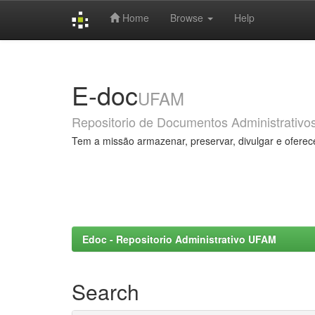
Home
Browse
Help
Skip
navigation
E-doc
UFAM
Repositorio de Documentos Administrativo
Tem a missão armazenar, preservar, divulgar e oferec
Edoc - Repositorio Administrativo UFAM
Search