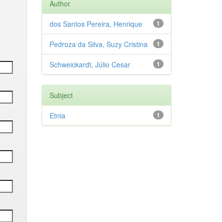
Author
dos Santos Pereira, Henrique
1
Pedroza da Silva, Suzy Cristina
1
Schweickardt, Júlio Cesar
1
Subject
Etnia
1