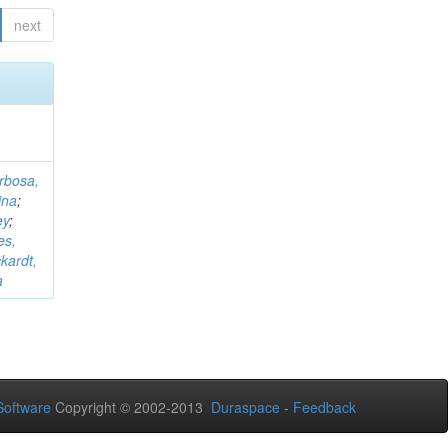
next
rbosa,
ina
;
ey
;
es,
kardt,
a
oftware
Copyright © 2002-2013
Duraspace
-
Feedback