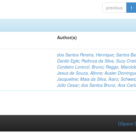
previous
1
Author(s)
dos Santos Pereira, Henrique
;
Santos Ba
Danilo Egle
;
Pedroza da Silva, Suzy Crist
Cordeiro Lorenzi, Bruno
;
Reggo, Marcicl
Jesus de Souza, Alinne
;
Ausier Domingu
Jacqueline
;
Maia da Silva, Íkaro
;
Schweic
Júlio Cesar
;
dos Santos Bruno, Ana Carl
DSpace S