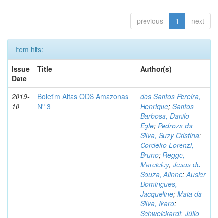
previous
1
next
Item hits:
Issue
Title
Author(s)
Date
2019-
Boletim Altas ODS Amazonas
dos Santos Pereira,
10
Nº 3
Henrique
;
Santos
Barbosa, Danilo
Egle
;
Pedroza da
Silva, Suzy Cristina
;
Cordeiro Lorenzi,
Bruno
;
Reggo,
Marcicley
;
Jesus de
Souza, Alinne
;
Ausier
Domingues,
Jacqueline
;
Maia da
Silva, Íkaro
;
Schweickardt, Júlio