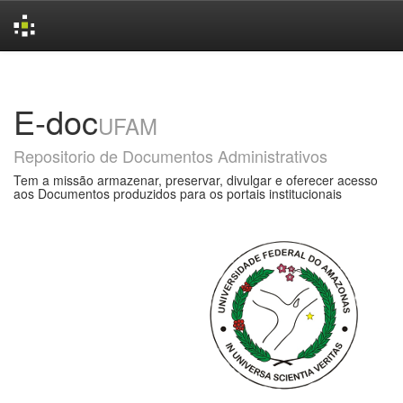
Skip
navigation
E-doc
UFAM
Repositorio de Documentos Administrativos
Tem a missão armazenar, preservar, divulgar e oferecer acesso
aos Documentos produzidos para os portais institucionais