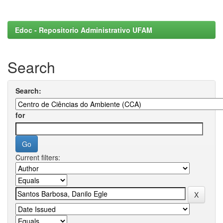
Edoc - Repositorio Administrativo UFAM
Search
Search:
for
Current filters: