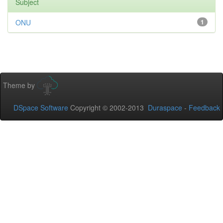
Subject
ONU
1
Theme by
DSpace Software
Copyright © 2002-2013
Duraspace
-
Feedback