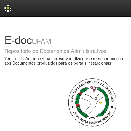
Skip
navigation
E-doc
UFAM
Repositorio de Documentos Administrativos
Tem a missão armazenar, preservar, divulgar e oferecer acesso
aos Documentos produzidos para os portais institucionais