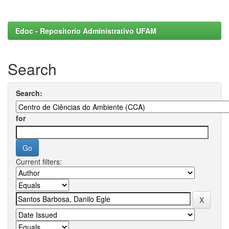
Edoc - Repositorio Administrativo UFAM
Search
Search:
for
Current filters: