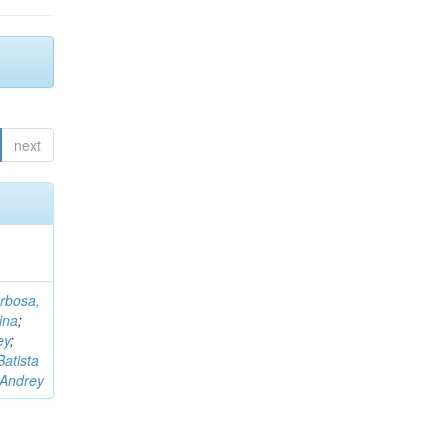
next
rbosa,
ina
;
ey
;
Batista
 Andrey