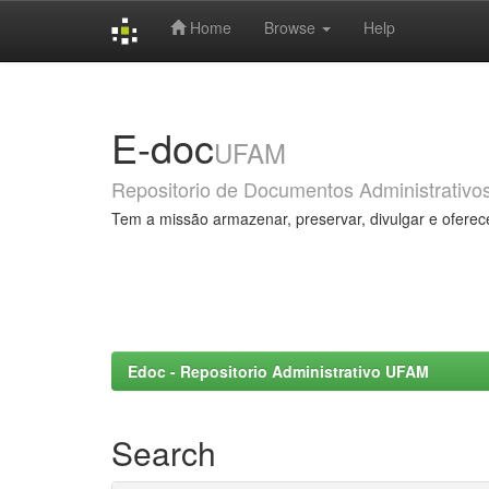
Home
Browse
Help
Skip
navigation
E-doc
UFAM
Repositorio de Documentos Administrativo
Tem a missão armazenar, preservar, divulgar e oferec
Edoc - Repositorio Administrativo UFAM
Search