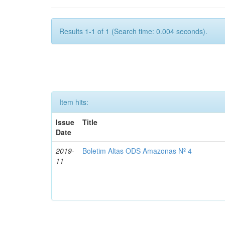
Results 1-1 of 1 (Search time: 0.004 seconds).
Item hits:
Issue
Title
Date
2019-
Boletim Altas ODS Amazonas Nº 4
11