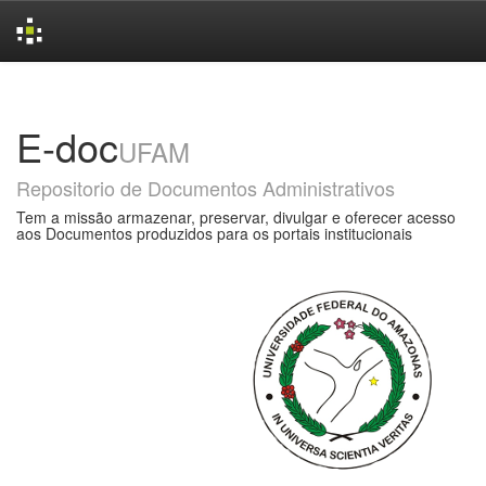
Skip
navigation
E-doc
UFAM
Repositorio de Documentos Administrativos
Tem a missão armazenar, preservar, divulgar e oferecer acesso
aos Documentos produzidos para os portais institucionais