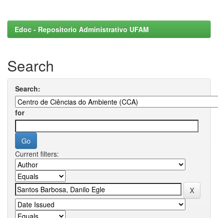
Edoc - Repositorio Administrativo UFAM
Search
Search:
for
Current filters: