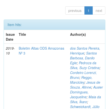
previous
1
next
Item hits:
Issue
Title
Author(s)
Date
2019-
Boletim Altas ODS Amazonas
dos Santos Pereira,
10
Nº 3
Henrique
;
Santos
Barbosa, Danilo
Egle
;
Pedroza da
Silva, Suzy Cristina
;
Cordeiro Lorenzi,
Bruno
;
Reggo,
Marcicley
;
Jesus de
Souza, Alinne
;
Ausier
Domingues,
Jacqueline
;
Maia da
Silva, Íkaro
;
Schweickardt, Júlio