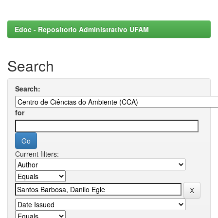
Edoc - Repositorio Administrativo UFAM
Search
Search:
for
Current filters: