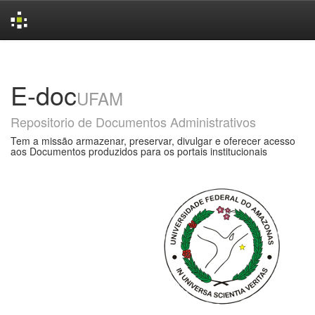
Skip
navigation
E-doc
UFAM
Repositorio de Documentos Administrativos
Tem a missão armazenar, preservar, divulgar e oferecer acesso
aos Documentos produzidos para os portais institucionais