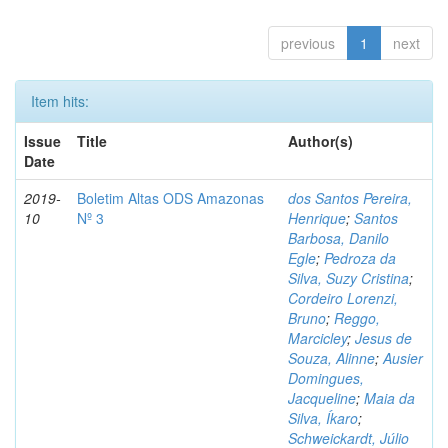
previous
1
next
Item hits:
Issue
Title
Author(s)
Date
2019-
Boletim Altas ODS Amazonas
dos Santos Pereira,
10
Nº 3
Henrique
;
Santos
Barbosa, Danilo
Egle
;
Pedroza da
Silva, Suzy Cristina
;
Cordeiro Lorenzi,
Bruno
;
Reggo,
Marcicley
;
Jesus de
Souza, Alinne
;
Ausier
Domingues,
Jacqueline
;
Maia da
Silva, Íkaro
;
Schweickardt, Júlio