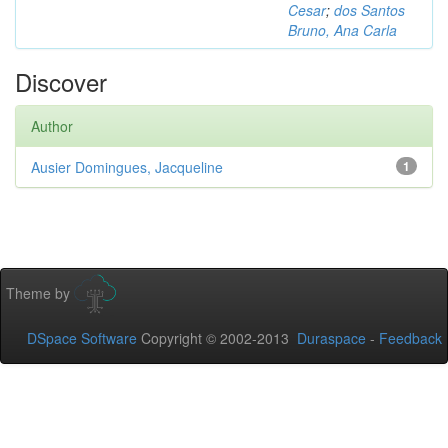
Cesar
;
dos Santos
Bruno, Ana Carla
Discover
Author
Ausier Domingues, Jacqueline
1
Theme by
DSpace Software
Copyright © 2002-2013
Duraspace
-
Feedback