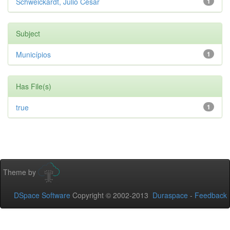
Schweickardt, Júlio Cesar
1
Subject
Municípios
1
Has File(s)
true
1
Theme by
DSpace Software
Copyright © 2002-2013
Duraspace
-
Feedback