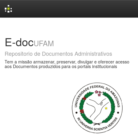
Skip
navigation
E-doc
UFAM
Repositorio de Documentos Administrativos
Tem a missão armazenar, preservar, divulgar e oferecer acesso
aos Documentos produzidos para os portais institucionais