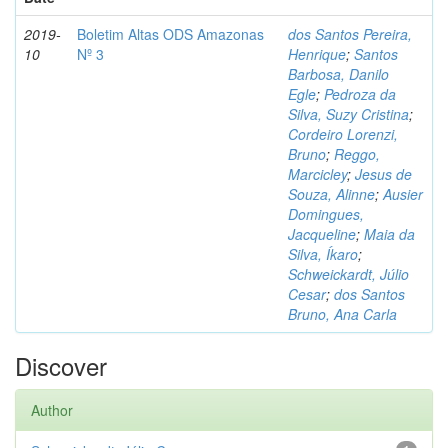
2019-
Boletim Altas ODS Amazonas
dos Santos Pereira,
10
Nº 3
Henrique
;
Santos
Barbosa, Danilo
Egle
;
Pedroza da
Silva, Suzy Cristina
;
Cordeiro Lorenzi,
Bruno
;
Reggo,
Marcicley
;
Jesus de
Souza, Alinne
;
Ausier
Domingues,
Jacqueline
;
Maia da
Silva, Íkaro
;
Schweickardt, Júlio
Cesar
;
dos Santos
Bruno, Ana Carla
Discover
Author