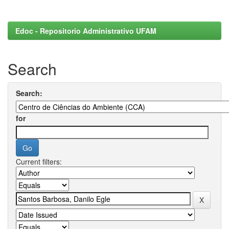
Edoc - Repositorio Administrativo UFAM
Search
Search:
for
Current filters: