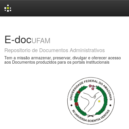
Skip
navigation
E-doc
UFAM
Repositorio de Documentos Administrativos
Tem a missão armazenar, preservar, divulgar e oferecer acesso
aos Documentos produzidos para os portais institucionais