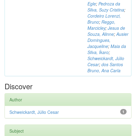
Egle
;
Pedroza da
Silva, Suzy Cristina
;
Cordeiro Lorenzi,
Bruno
;
Reggo,
Marcicley
;
Jesus de
Souza, Alinne
;
Ausier
Domingues,
Jacqueline
;
Maia da
Silva, Íkaro
;
Schweickardt, Júlio
Cesar
;
dos Santos
Bruno, Ana Carla
Discover
Author
Schweickardt, Júlio Cesar
1
Subject