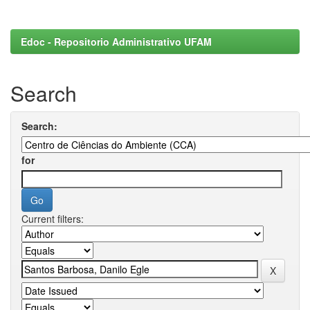
Edoc - Repositorio Administrativo UFAM
Search
Search:
for
Current filters: