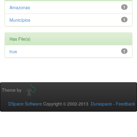
Amazonas
1
Municípios
1
Has File(s)
true
1
Theme by
DSpace Software
Copyright © 2002-2013
Duraspace
-
Feedback