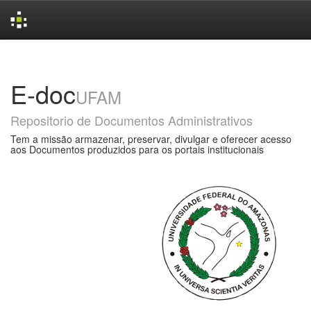
Skip
navigation
E-doc
UFAM
Repositorio de Documentos Administrativos
Tem a missão armazenar, preservar, divulgar e oferecer acesso
aos Documentos produzidos para os portais institucionais