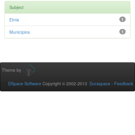
Subject
Etnia
1
Municípios
1
Theme by
DSpace Software
Copyright © 2002-2013
Duraspace
-
Feedback