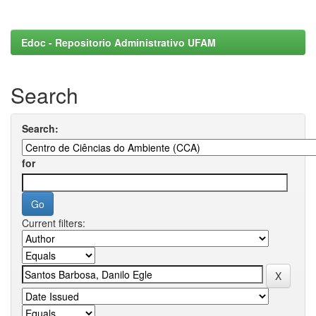
Edoc - Repositorio Administrativo UFAM
Search
Search:
for
Current filters: