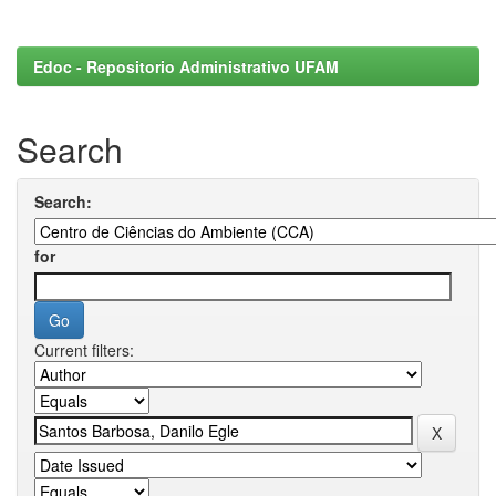
Edoc - Repositorio Administrativo UFAM
Search
Search:
for
Current filters: