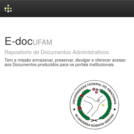
Skip
navigation
E-doc
UFAM
Repositorio de Documentos Administrativos
Tem a missão armazenar, preservar, divulgar e oferecer acesso
aos Documentos produzidos para os portais institucionais