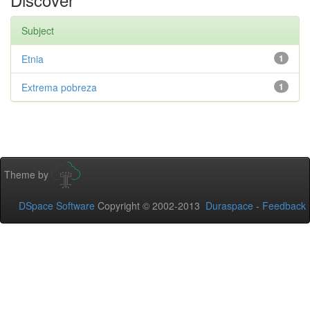
Subject
Etnia
1
Extrema pobreza
1
Theme by
DSpace Software
Copyright © 2002-2013
Duraspace
-
Feedback