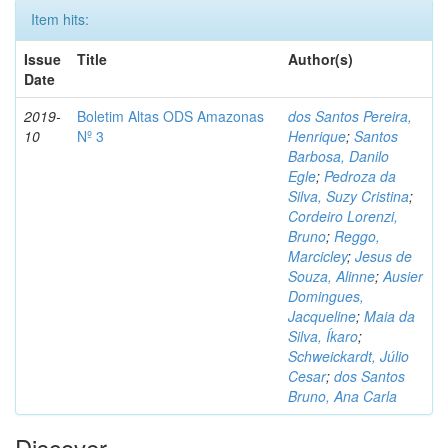
Item hits:
Issue
Title
Author(s)
Date
2019-
Boletim Altas ODS Amazonas
dos Santos Pereira,
10
Nº 3
Henrique
;
Santos
Barbosa, Danilo
Egle
;
Pedroza da
Silva, Suzy Cristina
;
Cordeiro Lorenzi,
Bruno
;
Reggo,
Marcicley
;
Jesus de
Souza, Alinne
;
Ausier
Domingues,
Jacqueline
;
Maia da
Silva, Íkaro
;
Schweickardt, Júlio
Cesar
;
dos Santos
Bruno, Ana Carla
Discover