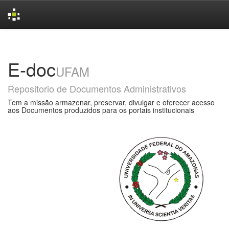
Skip
navigation
E-doc
UFAM
Repositorio de Documentos Administrativos
Tem a missão armazenar, preservar, divulgar e oferecer acesso
aos Documentos produzidos para os portais institucionais