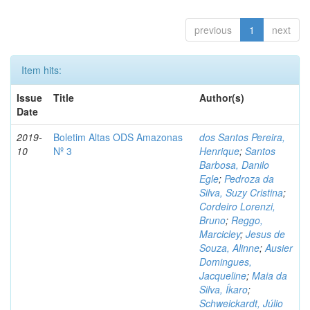
previous
1
next
Item hits:
Issue
Title
Author(s)
Date
2019-
Boletim Altas ODS Amazonas
dos Santos Pereira,
10
Nº 3
Henrique
;
Santos
Barbosa, Danilo
Egle
;
Pedroza da
Silva, Suzy Cristina
;
Cordeiro Lorenzi,
Bruno
;
Reggo,
Marcicley
;
Jesus de
Souza, Alinne
;
Ausier
Domingues,
Jacqueline
;
Maia da
Silva, Íkaro
;
Schweickardt, Júlio