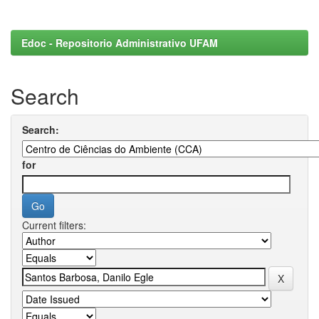
Edoc - Repositorio Administrativo UFAM
Search
Search:
for
Current filters: