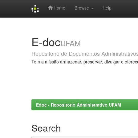
Home
Browse
Help
Skip
navigation
E-doc
UFAM
Repositorio de Documentos Administrativo
Tem a missão armazenar, preservar, divulgar e oferec
Edoc - Repositorio Administrativo UFAM
Search