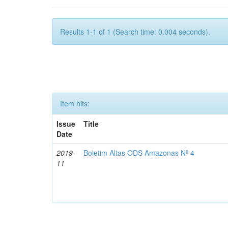
Results 1-1 of 1 (Search time: 0.004 seconds).
Item hits:
Issue
Title
Date
2019-
Boletim Altas ODS Amazonas Nº 4
11