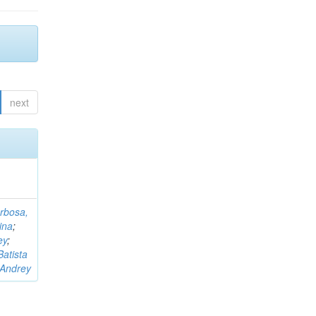
next
rbosa,
ina
;
ey
;
Batista
 Andrey