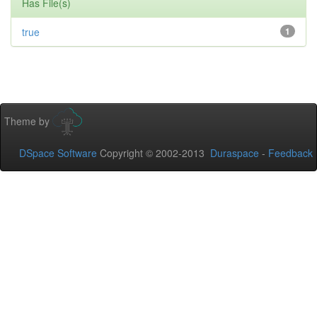
Has File(s)
true
1
Theme by
DSpace Software
Copyright © 2002-2013
Duraspace
-
Feedback