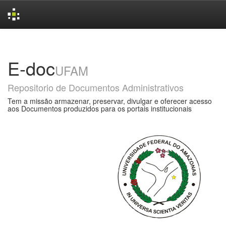
Skip
navigation
E-doc
UFAM
Repositorio de Documentos Administrativos
Tem a missão armazenar, preservar, divulgar e oferecer acesso
aos Documentos produzidos para os portais institucionais