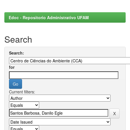
Edoc - Repositorio Administrativo UFAM
Search
Search:
for
Current filters: