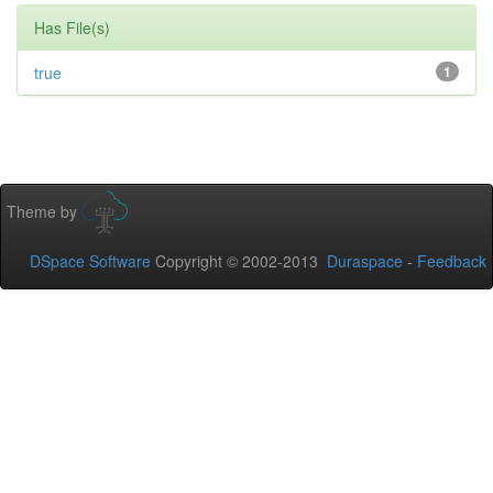
Has File(s)
true
1
Theme by
DSpace Software
Copyright © 2002-2013
Duraspace
-
Feedback