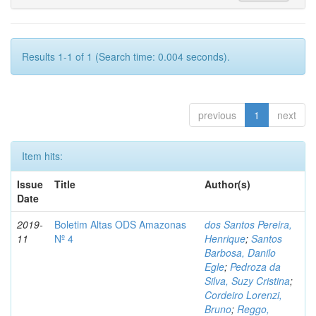
Results 1-1 of 1 (Search time: 0.004 seconds).
previous
1
next
Item hits:
Issue
Title
Author(s)
Date
2019-
Boletim Altas ODS Amazonas
dos Santos Pereira,
11
Nº 4
Henrique
;
Santos
Barbosa, Danilo
Egle
;
Pedroza da
Silva, Suzy Cristina
;
Cordeiro Lorenzi,
Bruno
;
Reggo,