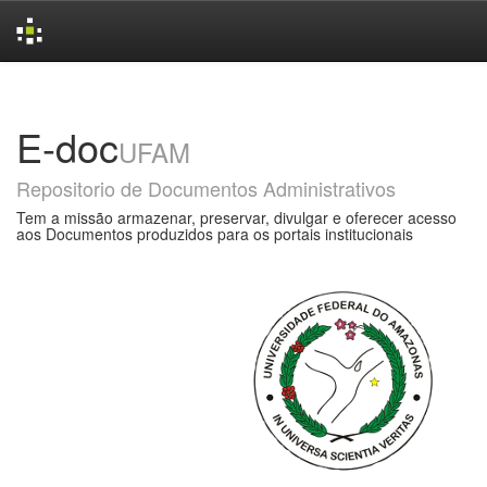
Skip
navigation
E-doc
UFAM
Repositorio de Documentos Administrativos
Tem a missão armazenar, preservar, divulgar e oferecer acesso
aos Documentos produzidos para os portais institucionais