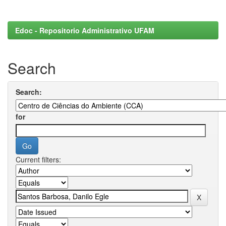
Edoc - Repositorio Administrativo UFAM
Search
Search:
for
Current filters: