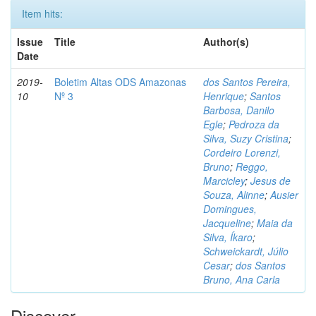
Item hits:
Issue
Title
Author(s)
Date
2019-
Boletim Altas ODS Amazonas
dos Santos Pereira,
10
Nº 3
Henrique
;
Santos
Barbosa, Danilo
Egle
;
Pedroza da
Silva, Suzy Cristina
;
Cordeiro Lorenzi,
Bruno
;
Reggo,
Marcicley
;
Jesus de
Souza, Alinne
;
Ausier
Domingues,
Jacqueline
;
Maia da
Silva, Íkaro
;
Schweickardt, Júlio
Cesar
;
dos Santos
Bruno, Ana Carla
Discover