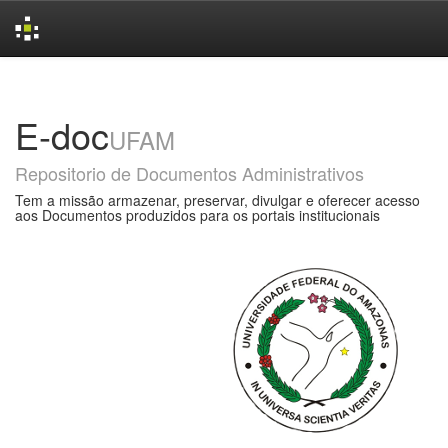
Skip
navigation
E-doc
UFAM
Repositorio de Documentos Administrativos
Tem a missão armazenar, preservar, divulgar e oferecer acesso
aos Documentos produzidos para os portais institucionais