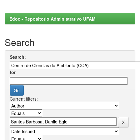
Edoc - Repositorio Administrativo UFAM
Search
Search:
for
Current filters: