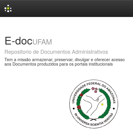
Skip
navigation
E-doc
UFAM
Repositorio de Documentos Administrativos
Tem a missão armazenar, preservar, divulgar e oferecer acesso
aos Documentos produzidos para os portais institucionais