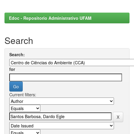
Edoc - Repositorio Administrativo UFAM
Search
Search:
for
Current filters: