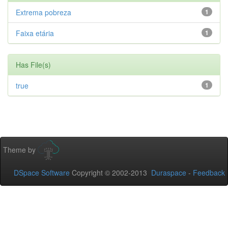
Extrema pobreza
1
Faixa etária
1
Has File(s)
true
1
Theme by
DSpace Software
Copyright © 2002-2013
Duraspace
-
Feedback