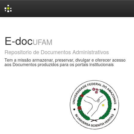
Skip
navigation
E-doc
UFAM
Repositorio de Documentos Administrativos
Tem a missão armazenar, preservar, divulgar e oferecer acesso
aos Documentos produzidos para os portais institucionais