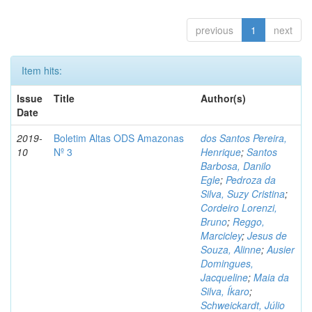
previous
1
next
Item hits:
Issue
Title
Author(s)
Date
2019-
Boletim Altas ODS Amazonas
dos Santos Pereira,
10
Nº 3
Henrique
;
Santos
Barbosa, Danilo
Egle
;
Pedroza da
Silva, Suzy Cristina
;
Cordeiro Lorenzi,
Bruno
;
Reggo,
Marcicley
;
Jesus de
Souza, Alinne
;
Ausier
Domingues,
Jacqueline
;
Maia da
Silva, Íkaro
;
Schweickardt, Júlio