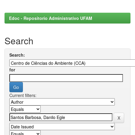
Edoc - Repositorio Administrativo UFAM
Search
Search:
for
Current filters: