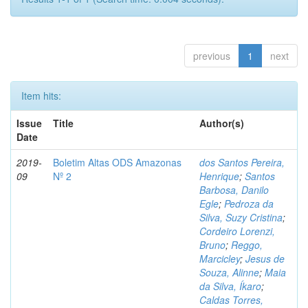
previous
1
next
Item hits:
Issue
Title
Author(s)
Date
2019-
Boletim Altas ODS Amazonas
dos Santos Pereira,
09
Nº 2
Henrique
;
Santos
Barbosa, Danilo
Egle
;
Pedroza da
Silva, Suzy Cristina
;
Cordeiro Lorenzi,
Bruno
;
Reggo,
Marcicley
;
Jesus de
Souza, Alinne
;
Maia
da Silva, Íkaro
;
Caldas Torres,