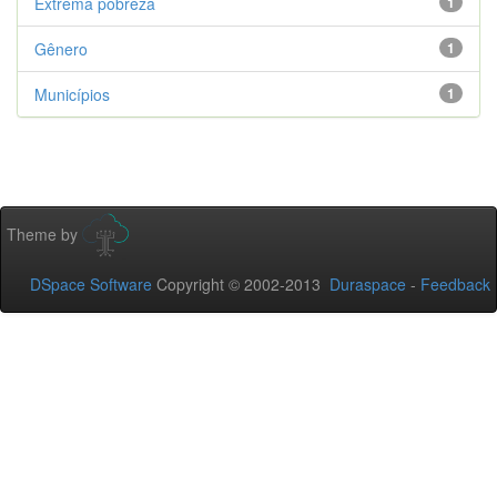
Extrema pobreza
1
Gênero
1
Municípios
1
Theme by
DSpace Software
Copyright © 2002-2013
Duraspace
-
Feedback