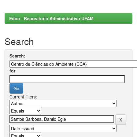
Edoc - Repositorio Administrativo UFAM
Search
Search:
for
Current filters: