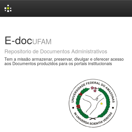
Skip
navigation
E-doc
UFAM
Repositorio de Documentos Administrativos
Tem a missão armazenar, preservar, divulgar e oferecer acesso
aos Documentos produzidos para os portais institucionais