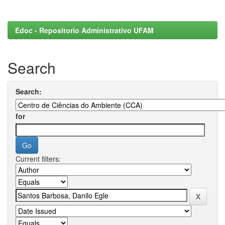
Edoc - Repositorio Administrativo UFAM
Search
Search:
for
Current filters: