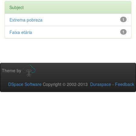
Subject
Extrema pobreza
1
Faixa etária
1
Theme by
DSpace Software
Copyright © 2002-2013
Duraspace
-
Feedback