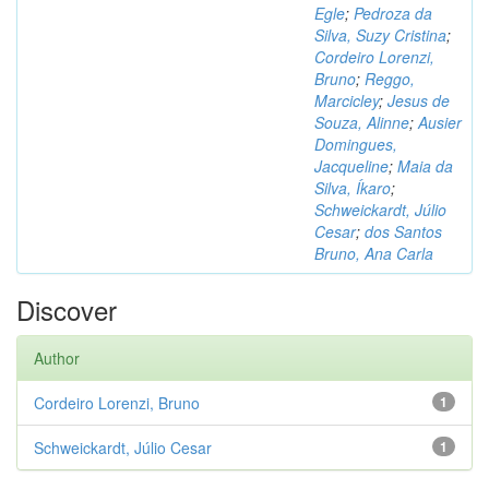
Egle
;
Pedroza da
Silva, Suzy Cristina
;
Cordeiro Lorenzi,
Bruno
;
Reggo,
Marcicley
;
Jesus de
Souza, Alinne
;
Ausier
Domingues,
Jacqueline
;
Maia da
Silva, Íkaro
;
Schweickardt, Júlio
Cesar
;
dos Santos
Bruno, Ana Carla
Discover
Author
Cordeiro Lorenzi, Bruno
1
Schweickardt, Júlio Cesar
1