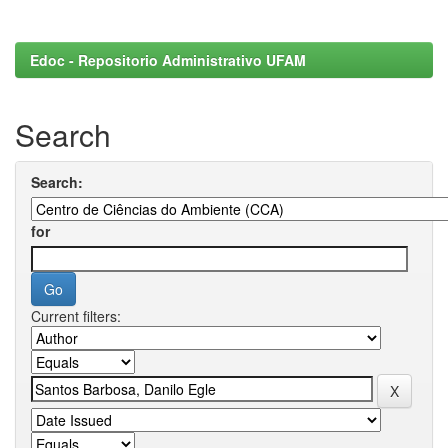
Edoc - Repositorio Administrativo UFAM
Search
Search:
for
Current filters: