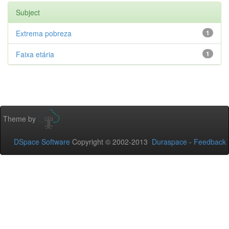
Subject
Extrema pobreza
1
Faixa etária
1
Theme by
DSpace Software
Copyright © 2002-2013
Duraspace
-
Feedback