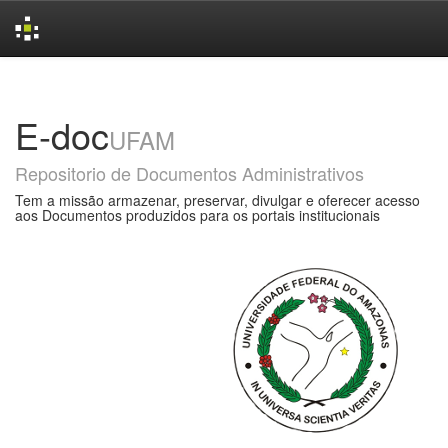
Skip
navigation
E-doc
UFAM
Repositorio de Documentos Administrativos
Tem a missão armazenar, preservar, divulgar e oferecer acesso
aos Documentos produzidos para os portais institucionais