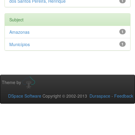
dos Santos Pereira, Henrique
1
Subject
Amazonas
1
Municípios
1
Theme by
DSpace Software
Copyright © 2002-2013
Duraspace
-
Feedback