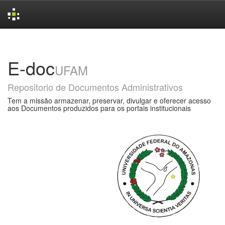
Skip
navigation
E-doc
UFAM
Repositorio de Documentos Administrativos
Tem a missão armazenar, preservar, divulgar e oferecer acesso
aos Documentos produzidos para os portais institucionais