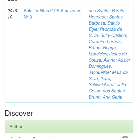
2019-
Boletim Altas ODS Amazonas
dos Santos Pereira,
10
Nº 3
Henrique
;
Santos
Barbosa, Danilo
Egle
;
Pedroza da
Silva, Suzy Cristina
;
Cordeiro Lorenzi,
Bruno
;
Reggo,
Marcicley
;
Jesus de
Souza, Alinne
;
Ausier
Domingues,
Jacqueline
;
Maia da
Silva, Íkaro
;
Schweickardt, Júlio
Cesar
;
dos Santos
Bruno, Ana Carla
Discover
Author