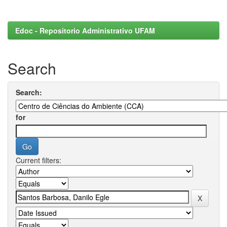
Edoc - Repositorio Administrativo UFAM
Search
Search:
for
Current filters: