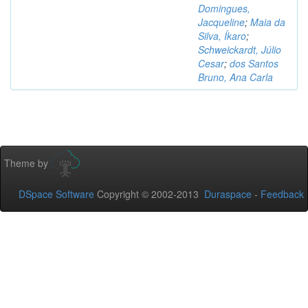
Domingues,
Jacqueline
;
Maia da
Silva, Íkaro
;
Schweickardt, Júlio
Cesar
;
dos Santos
Bruno, Ana Carla
Theme by
DSpace Software
Copyright © 2002-2013
Duraspace
-
Feedback