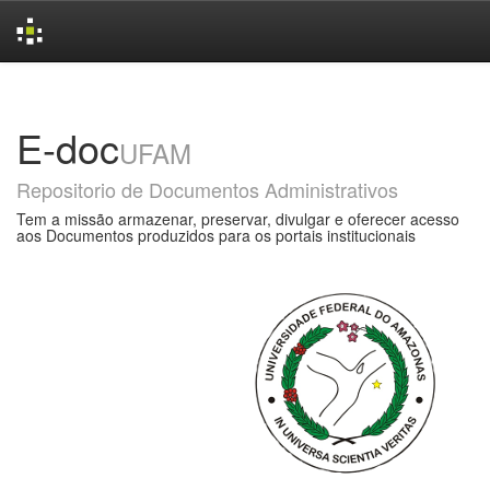
Skip
navigation
E-doc
UFAM
Repositorio de Documentos Administrativos
Tem a missão armazenar, preservar, divulgar e oferecer acesso
aos Documentos produzidos para os portais institucionais