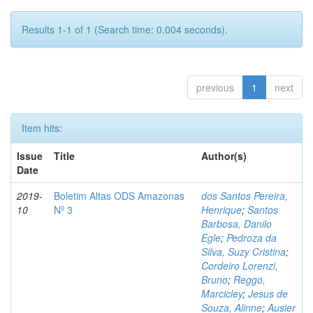
Results 1-1 of 1 (Search time: 0.004 seconds).
previous
1
next
Item hits:
Issue
Title
Author(s)
Date
2019-
Boletim Altas ODS Amazonas
dos Santos Pereira,
10
Nº 3
Henrique
;
Santos
Barbosa, Danilo
Egle
;
Pedroza da
Silva, Suzy Cristina
;
Cordeiro Lorenzi,
Bruno
;
Reggo,
Marcicley
;
Jesus de
Souza, Alinne
;
Ausier