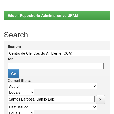
Edoc - Repositorio Administrativo UFAM
Search
Search:
for
Current filters: