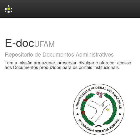
Skip
navigation
E-doc
UFAM
Repositorio de Documentos Administrativos
Tem a missão armazenar, preservar, divulgar e oferecer acesso
aos Documentos produzidos para os portais institucionais