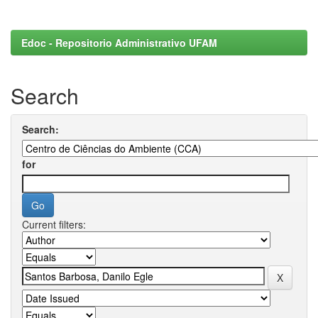
Edoc - Repositorio Administrativo UFAM
Search
Search:
for
Current filters: