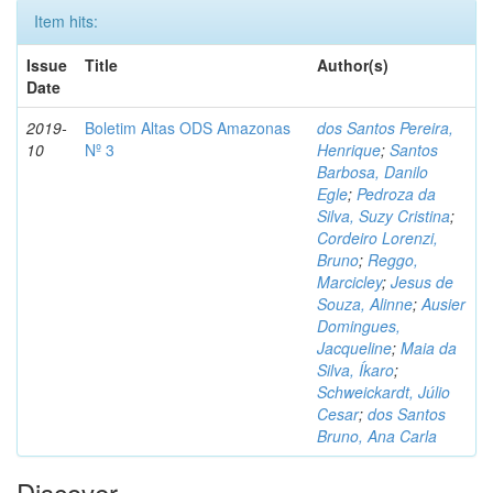
Item hits:
Issue
Title
Author(s)
Date
2019-
Boletim Altas ODS Amazonas
dos Santos Pereira,
10
Nº 3
Henrique
;
Santos
Barbosa, Danilo
Egle
;
Pedroza da
Silva, Suzy Cristina
;
Cordeiro Lorenzi,
Bruno
;
Reggo,
Marcicley
;
Jesus de
Souza, Alinne
;
Ausier
Domingues,
Jacqueline
;
Maia da
Silva, Íkaro
;
Schweickardt, Júlio
Cesar
;
dos Santos
Bruno, Ana Carla
Discover