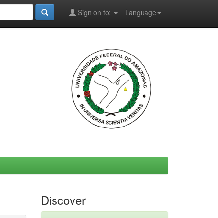
Sign on to:
Language
Discover