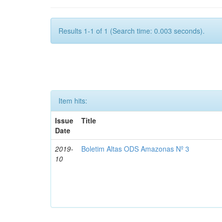
Results 1-1 of 1 (Search time: 0.003 seconds).
Item hits:
Issue
Title
Date
2019-
Boletim Altas ODS Amazonas Nº 3
10