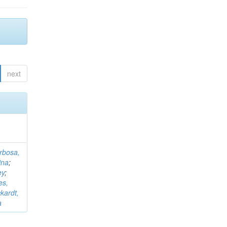
next
rbosa,
ina
;
ey
;
es,
kardt,
a