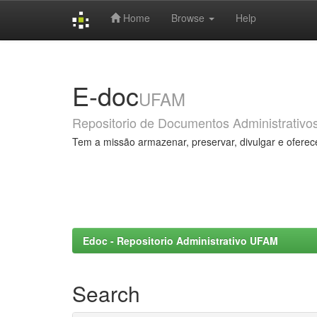
Home
Browse
Help
Skip
navigation
E-doc
UFAM
Repositorio de Documentos Administrativo
Tem a missão armazenar, preservar, divulgar e oferec
Edoc - Repositorio Administrativo UFAM
Search