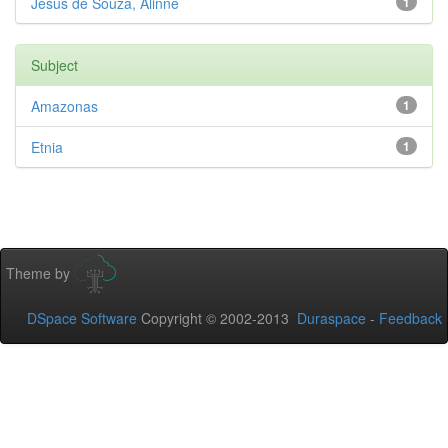
Jesus de Souza, Alinne
1
Subject
Amazonas
1
Etnia
1
Theme by
DSpace Software
Copyright © 2002-2013
Duraspace
-
Feedback