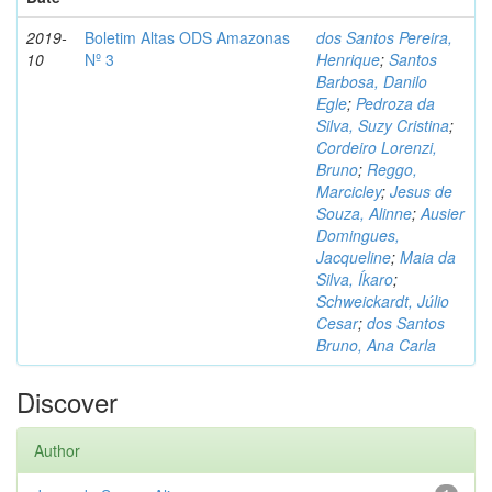
2019-
Boletim Altas ODS Amazonas
dos Santos Pereira,
10
Nº 3
Henrique
;
Santos
Barbosa, Danilo
Egle
;
Pedroza da
Silva, Suzy Cristina
;
Cordeiro Lorenzi,
Bruno
;
Reggo,
Marcicley
;
Jesus de
Souza, Alinne
;
Ausier
Domingues,
Jacqueline
;
Maia da
Silva, Íkaro
;
Schweickardt, Júlio
Cesar
;
dos Santos
Bruno, Ana Carla
Discover
Author