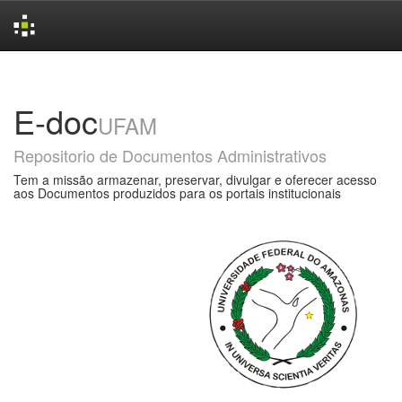
Skip
navigation
E-doc
UFAM
Repositorio de Documentos Administrativos
Tem a missão armazenar, preservar, divulgar e oferecer acesso
aos Documentos produzidos para os portais institucionais