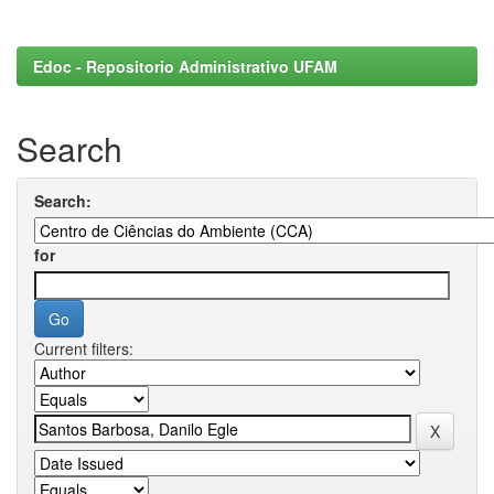
Edoc - Repositorio Administrativo UFAM
Search
Search:
for
Current filters: