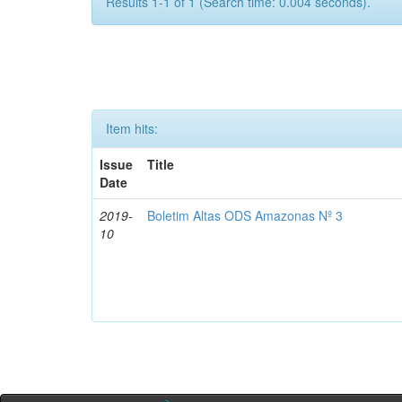
Results 1-1 of 1 (Search time: 0.004 seconds).
Item hits:
Issue
Title
Date
2019-
Boletim Altas ODS Amazonas Nº 3
10