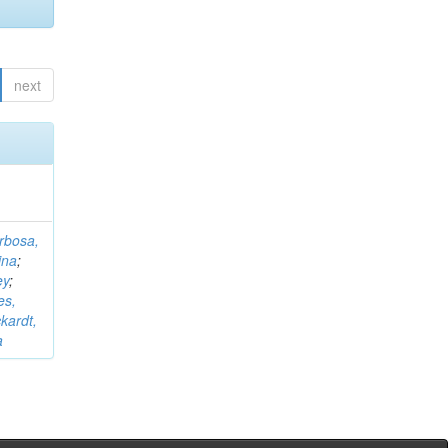
next
rbosa,
ina
;
ey
;
es,
kardt,
a