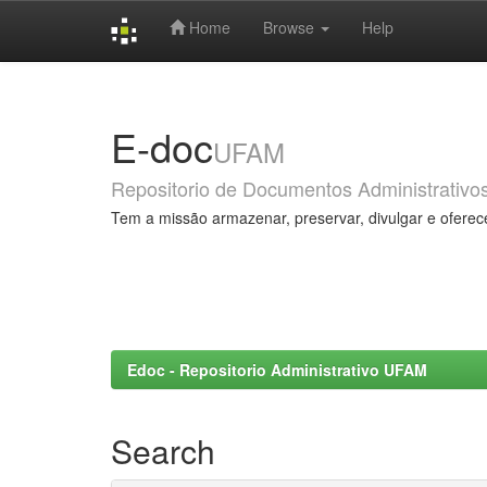
Home
Browse
Help
Skip
navigation
E-doc
UFAM
Repositorio de Documentos Administrativo
Tem a missão armazenar, preservar, divulgar e oferec
Edoc - Repositorio Administrativo UFAM
Search