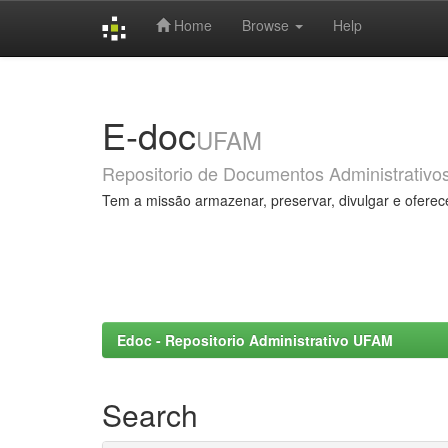
Home
Browse
Help
Skip
navigation
E-doc
UFAM
Repositorio de Documentos Administrativo
Tem a missão armazenar, preservar, divulgar e oferec
Edoc - Repositorio Administrativo UFAM
Search