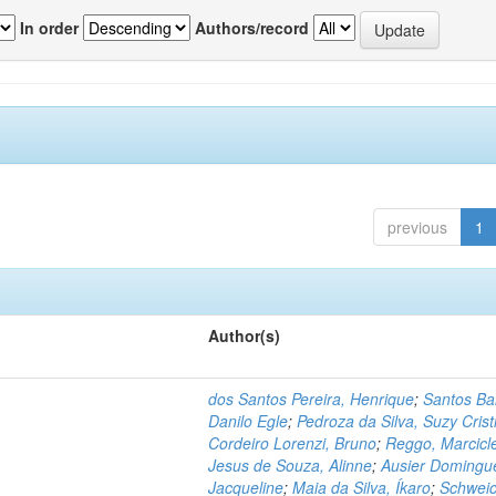
In order
Authors/record
previous
1
Author(s)
dos Santos Pereira, Henrique
;
Santos Ba
Danilo Egle
;
Pedroza da Silva, Suzy Crist
Cordeiro Lorenzi, Bruno
;
Reggo, Marcicl
Jesus de Souza, Alinne
;
Ausier Domingu
Jacqueline
;
Maia da Silva, Íkaro
;
Schweic