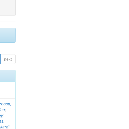
next
rbosa,
ina
;
ey
;
es,
kardt,