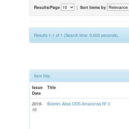
Results/Page
|
Sort items by
Results 1-1 of 1 (Search time: 0.003 seconds).
Item hits:
Issue
Title
Date
2019-
Boletim Altas ODS Amazonas Nº 3
10