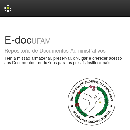
Skip
navigation
E-doc
UFAM
Repositorio de Documentos Administrativos
Tem a missão armazenar, preservar, divulgar e oferecer acesso
aos Documentos produzidos para os portais institucionais