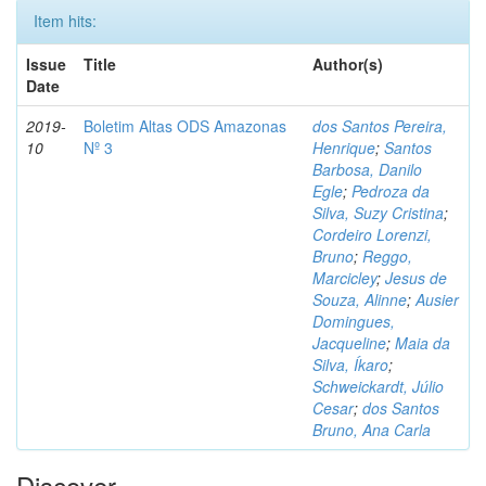
Item hits:
Issue
Title
Author(s)
Date
2019-
Boletim Altas ODS Amazonas
dos Santos Pereira,
10
Nº 3
Henrique
;
Santos
Barbosa, Danilo
Egle
;
Pedroza da
Silva, Suzy Cristina
;
Cordeiro Lorenzi,
Bruno
;
Reggo,
Marcicley
;
Jesus de
Souza, Alinne
;
Ausier
Domingues,
Jacqueline
;
Maia da
Silva, Íkaro
;
Schweickardt, Júlio
Cesar
;
dos Santos
Bruno, Ana Carla
Discover