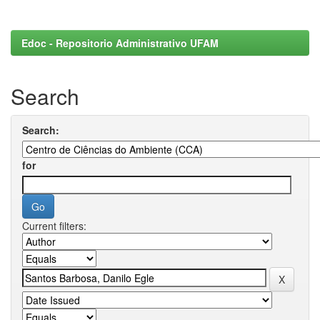
Edoc - Repositorio Administrativo UFAM
Search
Search:
for
Current filters: