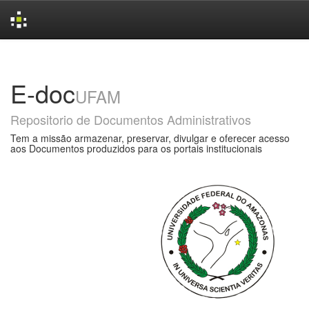
Skip
navigation
E-doc
UFAM
Repositorio de Documentos Administrativos
Tem a missão armazenar, preservar, divulgar e oferecer acesso
aos Documentos produzidos para os portais institucionais