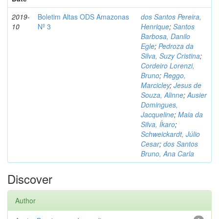
2019-
Boletim Altas ODS Amazonas
dos Santos Pereira,
10
Nº 3
Henrique
;
Santos
Barbosa, Danilo
Egle
;
Pedroza da
Silva, Suzy Cristina
;
Cordeiro Lorenzi,
Bruno
;
Reggo,
Marcicley
;
Jesus de
Souza, Alinne
;
Ausier
Domingues,
Jacqueline
;
Maia da
Silva, Íkaro
;
Schweickardt, Júlio
Cesar
;
dos Santos
Bruno, Ana Carla
Discover
Author