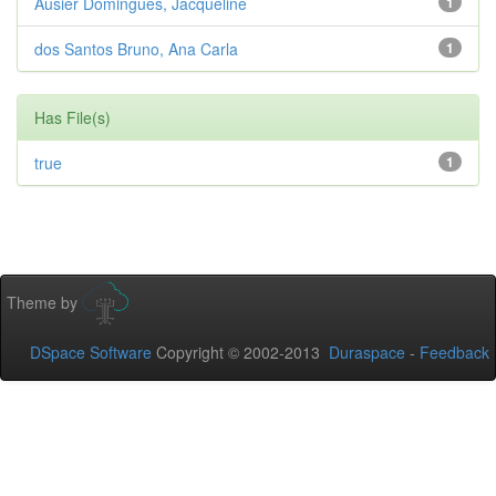
Ausier Domingues, Jacqueline
1
dos Santos Bruno, Ana Carla
1
Has File(s)
true
1
Theme by
DSpace Software
Copyright © 2002-2013
Duraspace
-
Feedback