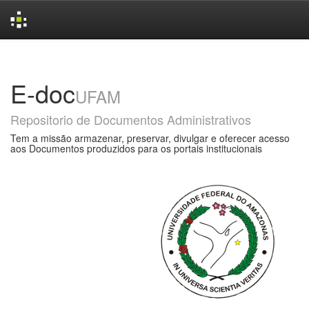
Skip
navigation
E-doc
UFAM
Repositorio de Documentos Administrativos
Tem a missão armazenar, preservar, divulgar e oferecer acesso
aos Documentos produzidos para os portais institucionais