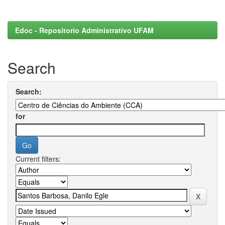
Edoc - Repositorio Administrativo UFAM
Search
Search:
for
Current filters: