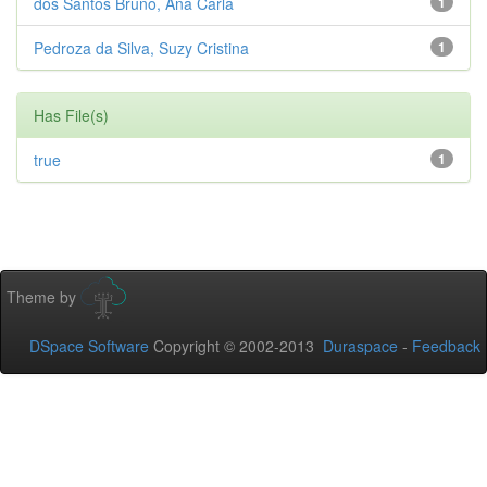
dos Santos Bruno, Ana Carla
1
Pedroza da Silva, Suzy Cristina
1
Has File(s)
true
1
Theme by
DSpace Software
Copyright © 2002-2013
Duraspace
-
Feedback