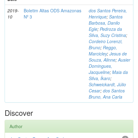
2019-
Boletim Altas ODS Amazonas
dos Santos Pereira,
10
Nº 3
Henrique
;
Santos
Barbosa, Danilo
Egle
;
Pedroza da
Silva, Suzy Cristina
;
Cordeiro Lorenzi,
Bruno
;
Reggo,
Marcicley
;
Jesus de
Souza, Alinne
;
Ausier
Domingues,
Jacqueline
;
Maia da
Silva, Íkaro
;
Schweickardt, Júlio
Cesar
;
dos Santos
Bruno, Ana Carla
Discover
Author