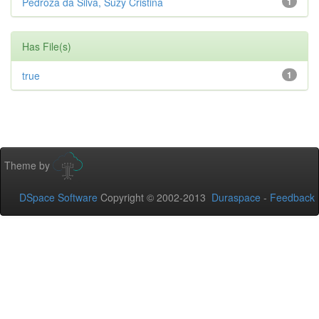
Pedroza da Silva, Suzy Cristina
1
Has File(s)
true
1
Theme by
DSpace Software
Copyright © 2002-2013
Duraspace
-
Feedback