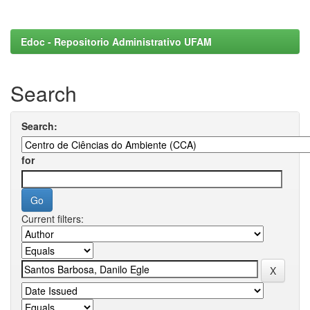
Edoc - Repositorio Administrativo UFAM
Search
Search:
for
Current filters: