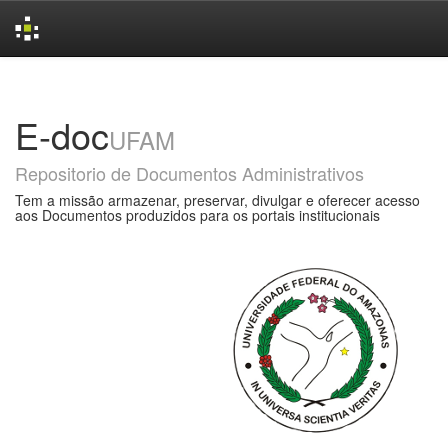
Skip
navigation
E-doc
UFAM
Repositorio de Documentos Administrativos
Tem a missão armazenar, preservar, divulgar e oferecer acesso
aos Documentos produzidos para os portais institucionais