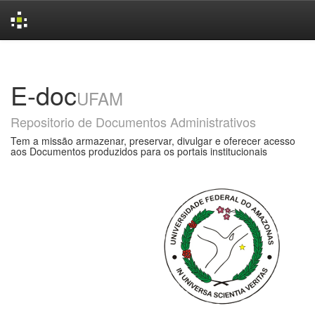
Skip
navigation
E-doc
UFAM
Repositorio de Documentos Administrativos
Tem a missão armazenar, preservar, divulgar e oferecer acesso
aos Documentos produzidos para os portais institucionais