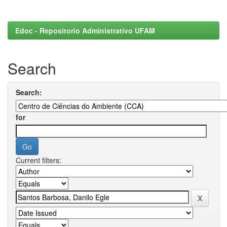
Edoc - Repositorio Administrativo UFAM
Search
Search:
for
Current filters: