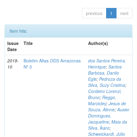
previous
1
next
Item hits:
Issue
Title
Author(s)
Date
2019-
Boletim Altas ODS Amazonas
dos Santos Pereira,
10
Nº 3
Henrique
;
Santos
Barbosa, Danilo
Egle
;
Pedroza da
Silva, Suzy Cristina
;
Cordeiro Lorenzi,
Bruno
;
Reggo,
Marcicley
;
Jesus de
Souza, Alinne
;
Ausier
Domingues,
Jacqueline
;
Maia da
Silva, Íkaro
;
Schweickardt, Júlio