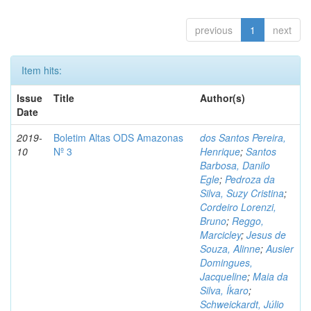
previous
1
next
Item hits:
Issue
Title
Author(s)
Date
2019-
Boletim Altas ODS Amazonas
dos Santos Pereira,
10
Nº 3
Henrique
;
Santos
Barbosa, Danilo
Egle
;
Pedroza da
Silva, Suzy Cristina
;
Cordeiro Lorenzi,
Bruno
;
Reggo,
Marcicley
;
Jesus de
Souza, Alinne
;
Ausier
Domingues,
Jacqueline
;
Maia da
Silva, Íkaro
;
Schweickardt, Júlio