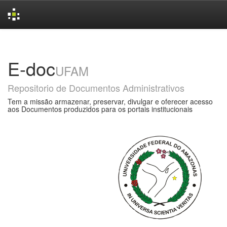
Skip
navigation
E-doc
UFAM
Repositorio de Documentos Administrativos
Tem a missão armazenar, preservar, divulgar e oferecer acesso
aos Documentos produzidos para os portais institucionais