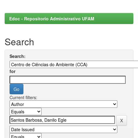
Edoc - Repositorio Administrativo UFAM
Search
Search:
for
Current filters: