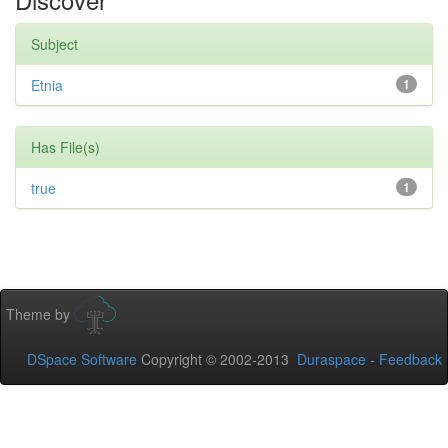
Subject
Etnia
1
Has File(s)
true
1
Theme by
DSpace Software
Copyright © 2002-2013
Duraspace
-
Feedback