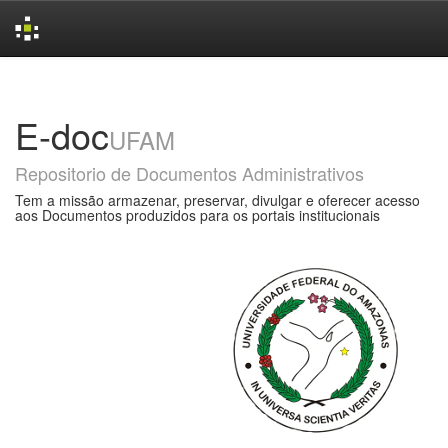
Skip
navigation
E-doc
UFAM
Repositorio de Documentos Administrativos
Tem a missão armazenar, preservar, divulgar e oferecer acesso
aos Documentos produzidos para os portais institucionais