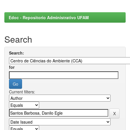
Edoc - Repositorio Administrativo UFAM
Search
Search:
for
Current filters: