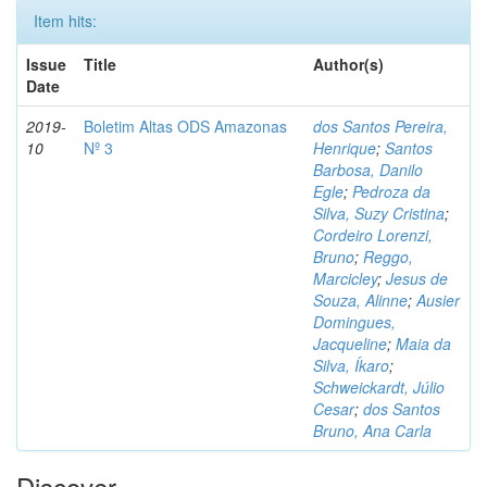
Item hits:
Issue
Title
Author(s)
Date
2019-
Boletim Altas ODS Amazonas
dos Santos Pereira,
10
Nº 3
Henrique
;
Santos
Barbosa, Danilo
Egle
;
Pedroza da
Silva, Suzy Cristina
;
Cordeiro Lorenzi,
Bruno
;
Reggo,
Marcicley
;
Jesus de
Souza, Alinne
;
Ausier
Domingues,
Jacqueline
;
Maia da
Silva, Íkaro
;
Schweickardt, Júlio
Cesar
;
dos Santos
Bruno, Ana Carla
Discover