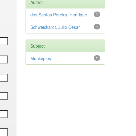
Author
dos Santos Pereira, Henrique
1
Schweickardt, Júlio Cesar
1
Subject
Municípios
1