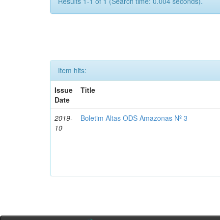
Results 1-1 of 1 (Search time: 0.004 seconds).
Item hits:
Issue
Title
Date
2019-
Boletim Altas ODS Amazonas Nº 3
10