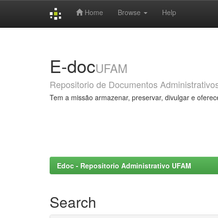
Home
Browse
Help
Skip
navigation
E-doc
UFAM
Repositorio de Documentos Administrativo
Tem a missão armazenar, preservar, divulgar e oferec
Edoc - Repositorio Administrativo UFAM
Search