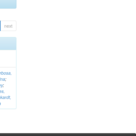
next
rbosa,
ina
;
ey
;
es,
kardt,
a