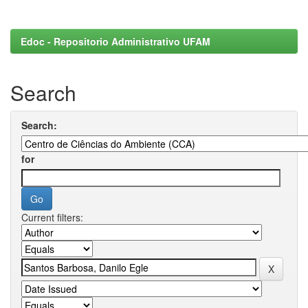
Edoc - Repositorio Administrativo UFAM
Search
Search:
for
Current filters: