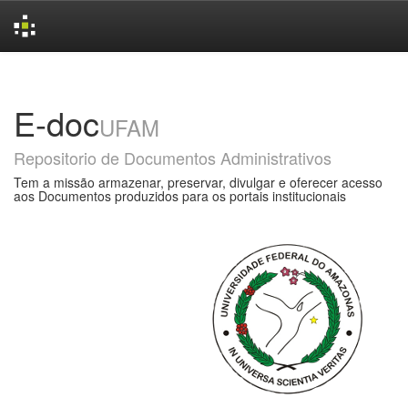
Skip
navigation
E-doc
UFAM
Repositorio de Documentos Administrativos
Tem a missão armazenar, preservar, divulgar e oferecer acesso
aos Documentos produzidos para os portais institucionais