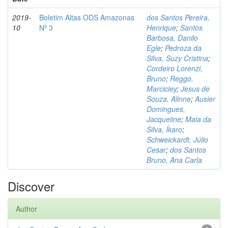
2019-
Boletim Altas ODS Amazonas
dos Santos Pereira,
10
Nº 3
Henrique
;
Santos
Barbosa, Danilo
Egle
;
Pedroza da
Silva, Suzy Cristina
;
Cordeiro Lorenzi,
Bruno
;
Reggo,
Marcicley
;
Jesus de
Souza, Alinne
;
Ausier
Domingues,
Jacqueline
;
Maia da
Silva, Íkaro
;
Schweickardt, Júlio
Cesar
;
dos Santos
Bruno, Ana Carla
Discover
Author