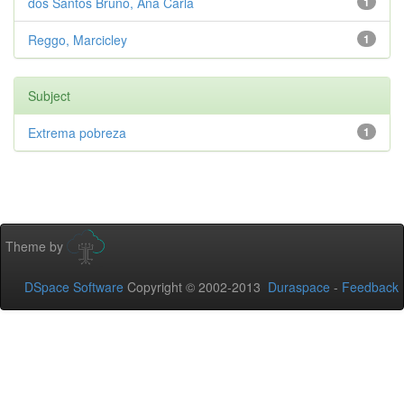
dos Santos Bruno, Ana Carla
1
Reggo, Marcicley
1
Subject
Extrema pobreza
1
Theme by
DSpace Software
Copyright © 2002-2013
Duraspace
-
Feedback