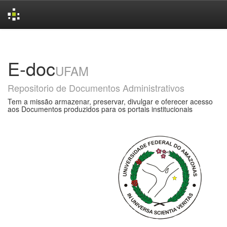
Skip
navigation
E-doc
UFAM
Repositorio de Documentos Administrativos
Tem a missão armazenar, preservar, divulgar e oferecer acesso
aos Documentos produzidos para os portais institucionais