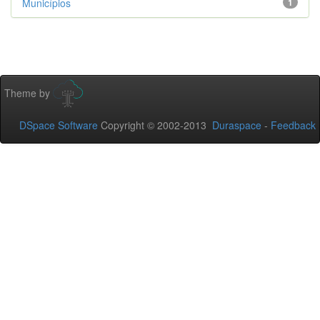
Municípios
1
Theme by
DSpace Software
Copyright © 2002-2013
Duraspace
-
Feedback