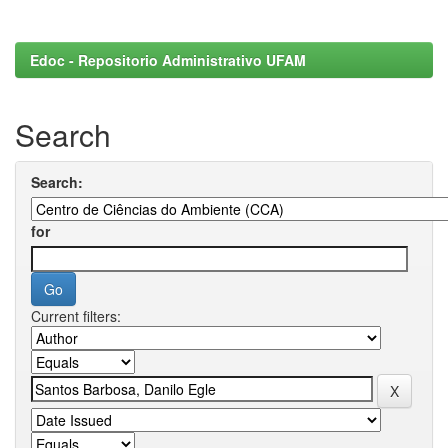
Edoc - Repositorio Administrativo UFAM
Search
Search:
for
Current filters: