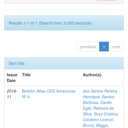
Results 1-1 of 1 (Search time: 0.003 seconds).
previous
1
next
Item hits:
Issue
Title
Author(s)
Date
2019-
Boletim Altas ODS Amazonas
dos Santos Pereira,
11
Nº 4
Henrique
;
Santos
Barbosa, Danilo
Egle
;
Pedroza da
Silva, Suzy Cristina
;
Cordeiro Lorenzi,
Bruno
;
Reggo,