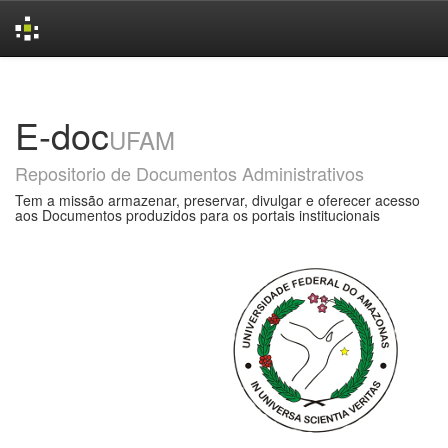
Skip
navigation
E-doc
UFAM
Repositorio de Documentos Administrativos
Tem a missão armazenar, preservar, divulgar e oferecer acesso
aos Documentos produzidos para os portais institucionais