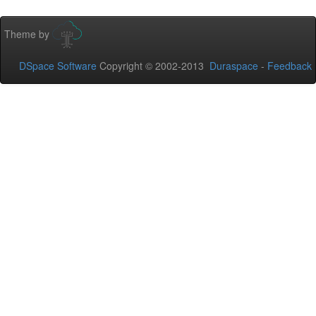
Theme by
DSpace Software
Copyright © 2002-2013
Duraspace
-
Feedback