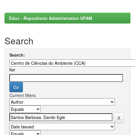
Edoc - Repositorio Administrativo UFAM
Search
Search:
for
Current filters: