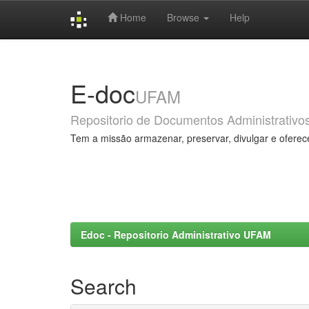
Home
Browse
Help
Skip
navigation
E-doc
UFAM
Repositorio de Documentos Administrativo
Tem a missão armazenar, preservar, divulgar e oferec
Edoc - Repositorio Administrativo UFAM
Search