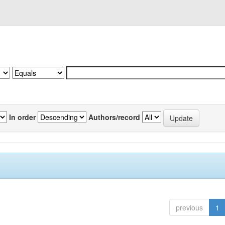
In order
Authors/record
previous
1