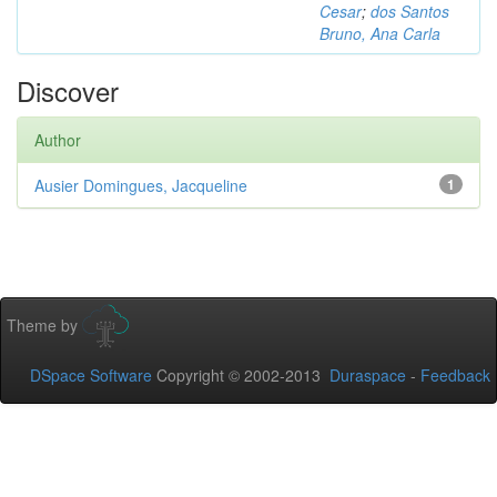
Cesar
;
dos Santos
Bruno, Ana Carla
Discover
Author
Ausier Domingues, Jacqueline
1
Theme by
DSpace Software
Copyright © 2002-2013
Duraspace
-
Feedback