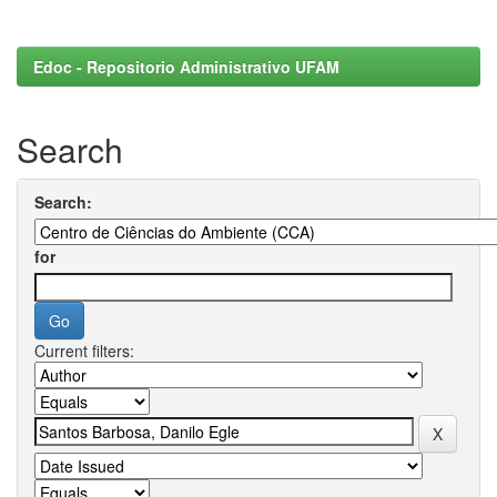
Edoc - Repositorio Administrativo UFAM
Search
Search:
for
Current filters: