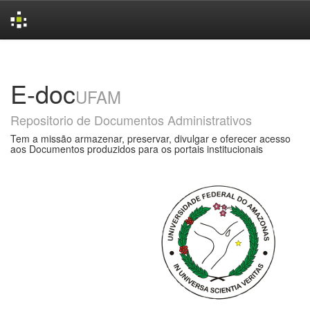
Skip
navigation
E-doc
UFAM
Repositorio de Documentos Administrativos
Tem a missão armazenar, preservar, divulgar e oferecer acesso
aos Documentos produzidos para os portais institucionais