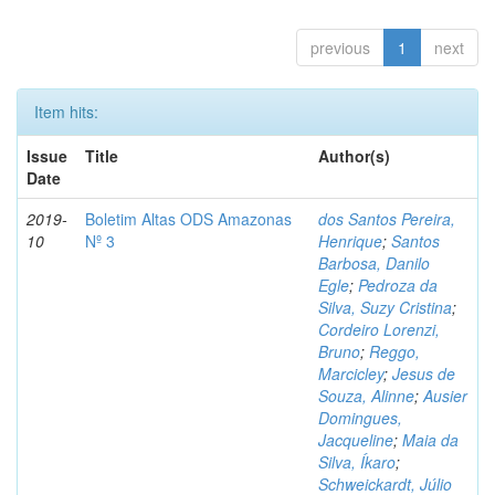
previous
1
next
Item hits:
Issue
Title
Author(s)
Date
2019-
Boletim Altas ODS Amazonas
dos Santos Pereira,
10
Nº 3
Henrique
;
Santos
Barbosa, Danilo
Egle
;
Pedroza da
Silva, Suzy Cristina
;
Cordeiro Lorenzi,
Bruno
;
Reggo,
Marcicley
;
Jesus de
Souza, Alinne
;
Ausier
Domingues,
Jacqueline
;
Maia da
Silva, Íkaro
;
Schweickardt, Júlio