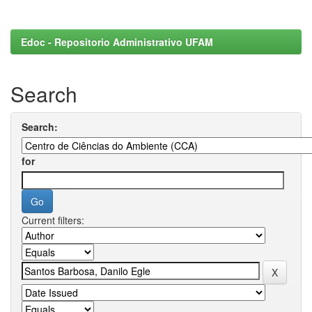
Edoc - Repositorio Administrativo UFAM
Search
Search:
for
Current filters: