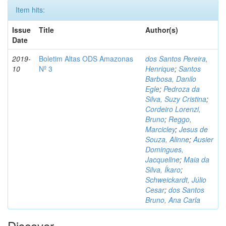
Item hits:
Issue
Title
Author(s)
Date
2019-
Boletim Altas ODS Amazonas
dos Santos Pereira,
10
Nº 3
Henrique
;
Santos
Barbosa, Danilo
Egle
;
Pedroza da
Silva, Suzy Cristina
;
Cordeiro Lorenzi,
Bruno
;
Reggo,
Marcicley
;
Jesus de
Souza, Alinne
;
Ausier
Domingues,
Jacqueline
;
Maia da
Silva, Íkaro
;
Schweickardt, Júlio
Cesar
;
dos Santos
Bruno, Ana Carla
Discover