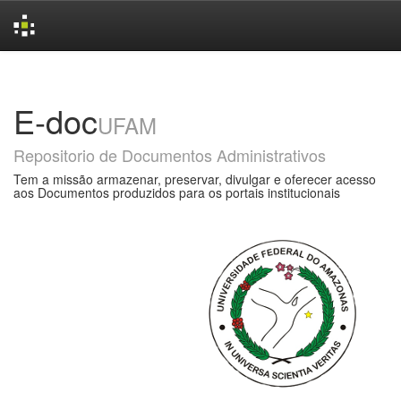
Skip
navigation
E-doc
UFAM
Repositorio de Documentos Administrativos
Tem a missão armazenar, preservar, divulgar e oferecer acesso
aos Documentos produzidos para os portais institucionais