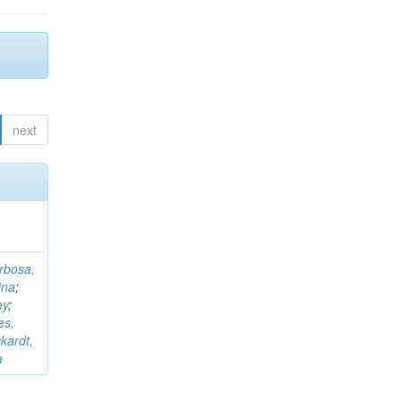
next
rbosa,
ina
;
ey
;
es,
kardt,
a