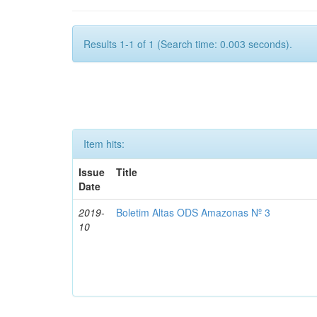
Results 1-1 of 1 (Search time: 0.003 seconds).
Item hits:
Issue
Title
Date
2019-
Boletim Altas ODS Amazonas Nº 3
10