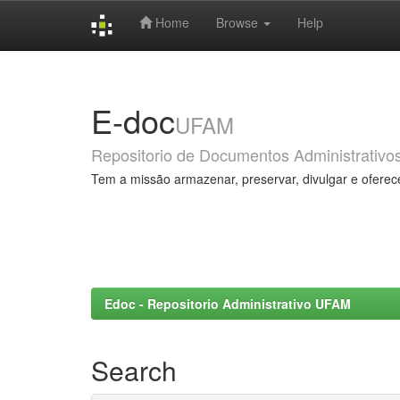
Home
Browse
Help
Skip
navigation
E-doc
UFAM
Repositorio de Documentos Administrativo
Tem a missão armazenar, preservar, divulgar e oferec
Edoc - Repositorio Administrativo UFAM
Search