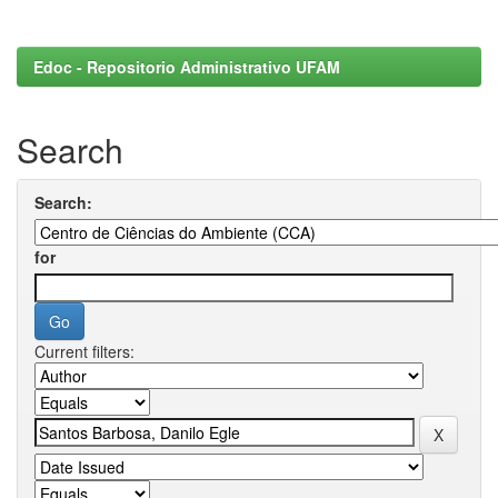
Edoc - Repositorio Administrativo UFAM
Search
Search:
for
Current filters: