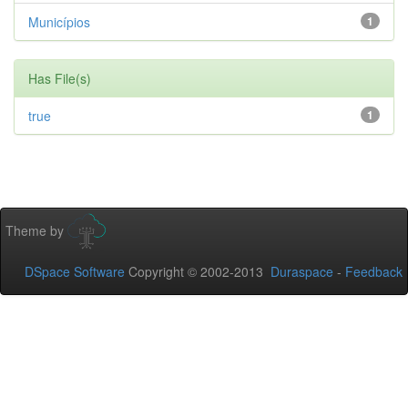
Municípios
1
Has File(s)
true
1
Theme by
DSpace Software
Copyright © 2002-2013
Duraspace
-
Feedback