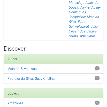
Marcicley
;
Jesus de
Souza, Alinne
;
Ausier
Domingues,
Jacqueline
;
Maia da
Silva, Íkaro
;
Schweickardt, Júlio
Cesar
;
dos Santos
Bruno, Ana Carla
Discover
Author
Maia da Silva, Íkaro
1
Pedroza da Silva, Suzy Cristina
1
Subject
Amazonas
1