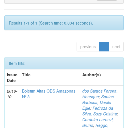
Results 1-1 of 1 (Search time: 0.004 seconds).
previous
1
next
Item hits:
Issue
Title
Author(s)
Date
2019-
Boletim Altas ODS Amazonas
dos Santos Pereira,
10
Nº 3
Henrique
;
Santos
Barbosa, Danilo
Egle
;
Pedroza da
Silva, Suzy Cristina
;
Cordeiro Lorenzi,
Bruno
;
Reggo,