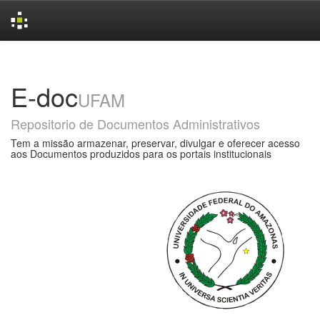
Skip
navigation
E-doc
UFAM
Repositorio de Documentos Administrativos
Tem a missão armazenar, preservar, divulgar e oferecer acesso
aos Documentos produzidos para os portais institucionais