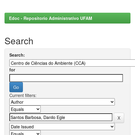
Edoc - Repositorio Administrativo UFAM
Search
Search:
for
Current filters: