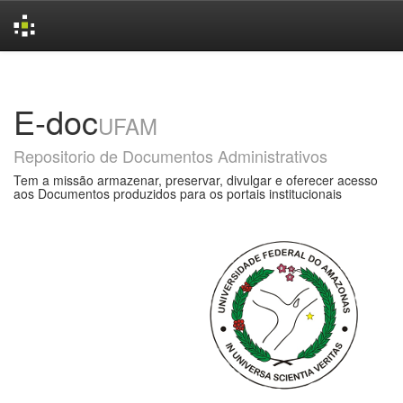
Skip
navigation
E-doc
UFAM
Repositorio de Documentos Administrativos
Tem a missão armazenar, preservar, divulgar e oferecer acesso
aos Documentos produzidos para os portais institucionais