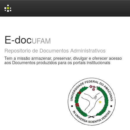
Skip
navigation
E-doc
UFAM
Repositorio de Documentos Administrativos
Tem a missão armazenar, preservar, divulgar e oferecer acesso
aos Documentos produzidos para os portais institucionais