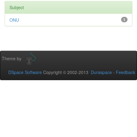
Subject
ONU
1
Theme by
DSpace Software
Copyright © 2002-2013
Duraspace
-
Feedback