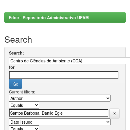
Edoc - Repositorio Administrativo UFAM
Search
Search:
for
Current filters: