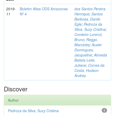
2019-
Boletim Altas ODS Amazonas
dos Santos Pereira,
11
Nº 4
Henrique
;
Santos
Barbosa, Danilo
Egle
;
Pedroza da
Silva, Suzy Cristina
;
Cordeiro Lorenzi,
Bruno
;
Reggo,
Marcicley
;
Ausier
Domingues,
Jacqueline
;
Almeida
Batista Leite,
Juliane
;
Correa da
Costa, Hudson
Andrey
Discover
Author
Pedroza da Silva, Suzy Cristina
1