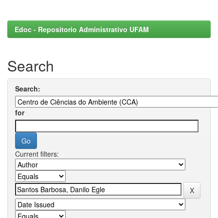
Edoc - Repositorio Administrativo UFAM
Search
Search:
for
Current filters: