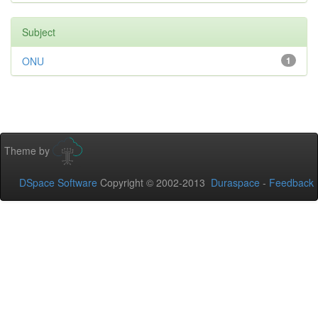
Subject
ONU
1
Theme by
DSpace Software
Copyright © 2002-2013
Duraspace
-
Feedback