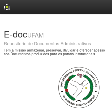
Skip
navigation
E-doc
UFAM
Repositorio de Documentos Administrativos
Tem a missão armazenar, preservar, divulgar e oferecer acesso
aos Documentos produzidos para os portais institucionais