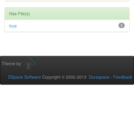
Has File(s)
true
1
Theme by
DSpace Software
Copyright © 2002-2013
Duraspace
-
Feedback