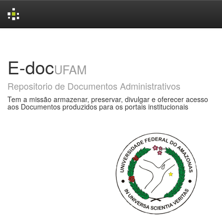
Skip
navigation
E-doc
UFAM
Repositorio de Documentos Administrativos
Tem a missão armazenar, preservar, divulgar e oferecer acesso
aos Documentos produzidos para os portais institucionais