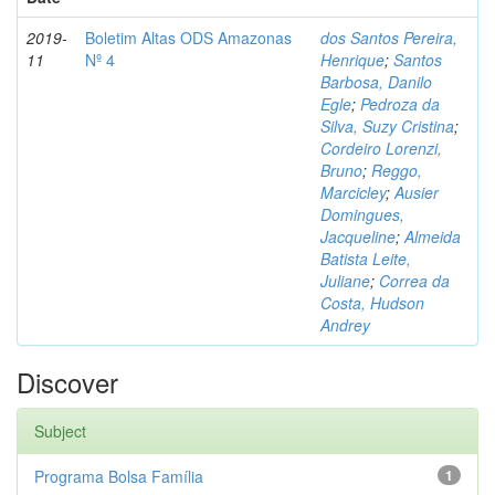
2019-
Boletim Altas ODS Amazonas
dos Santos Pereira,
11
Nº 4
Henrique
;
Santos
Barbosa, Danilo
Egle
;
Pedroza da
Silva, Suzy Cristina
;
Cordeiro Lorenzi,
Bruno
;
Reggo,
Marcicley
;
Ausier
Domingues,
Jacqueline
;
Almeida
Batista Leite,
Juliane
;
Correa da
Costa, Hudson
Andrey
Discover
Subject
Programa Bolsa Família
1