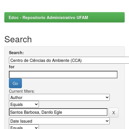
Edoc - Repositorio Administrativo UFAM
Search
Search:
for
Current filters: