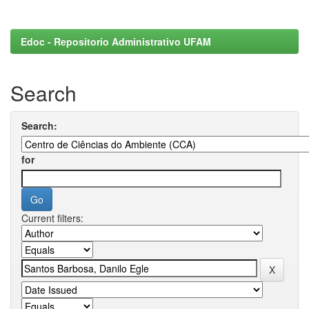
Edoc - Repositorio Administrativo UFAM
Search
Search:
for
Current filters: