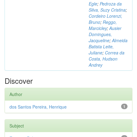
Egle
;
Pedroza da
Silva, Suzy Cristina
;
Cordeiro Lorenzi,
Bruno
;
Reggo,
Marcicley
;
Ausier
Domingues,
Jacqueline
;
Almeida
Batista Leite,
Juliane
;
Correa da
Costa, Hudson
Andrey
Discover
Author
dos Santos Pereira, Henrique
1
Subject