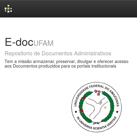
Skip
navigation
E-doc
UFAM
Repositorio de Documentos Administrativos
Tem a missão armazenar, preservar, divulgar e oferecer acesso
aos Documentos produzidos para os portais institucionais