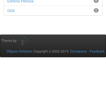
Extrema Pobreza
1
ODS
1
Theme by
DSpace Software
Copyright © 2002-2013
Duraspace
-
Feedback