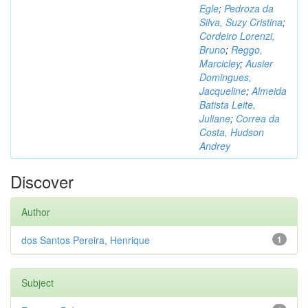
Egle
;
Pedroza da
Silva, Suzy Cristina
;
Cordeiro Lorenzi,
Bruno
;
Reggo,
Marcicley
;
Ausier
Domingues,
Jacqueline
;
Almeida
Batista Leite,
Juliane
;
Correa da
Costa, Hudson
Andrey
Discover
Author
dos Santos Pereira, Henrique
1
Subject