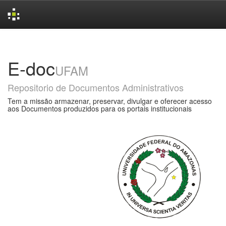
Skip
navigation
E-doc
UFAM
Repositorio de Documentos Administrativos
Tem a missão armazenar, preservar, divulgar e oferecer acesso
aos Documentos produzidos para os portais institucionais