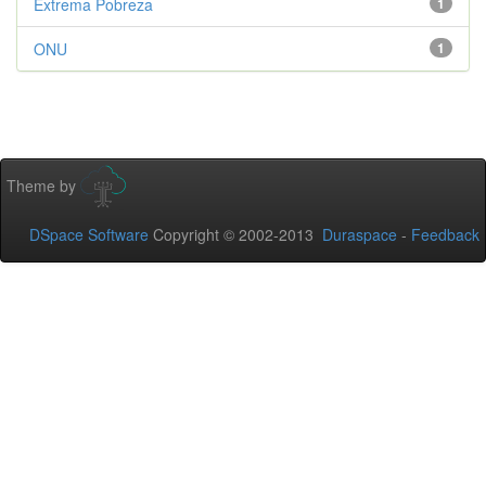
Extrema Pobreza
1
ONU
1
Theme by
DSpace Software
Copyright © 2002-2013
Duraspace
-
Feedback