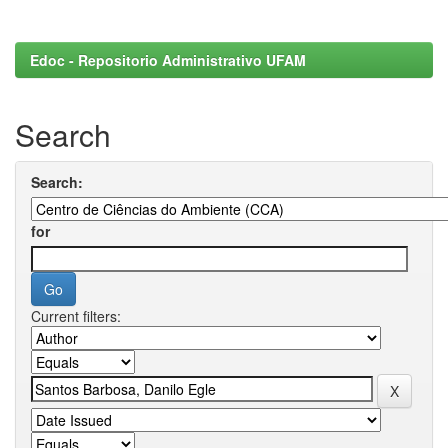
Edoc - Repositorio Administrativo UFAM
Search
Search:
for
Current filters: