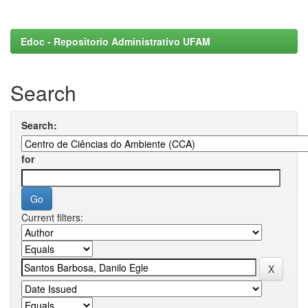
Edoc - Repositorio Administrativo UFAM
Search
Search:
for
Current filters: