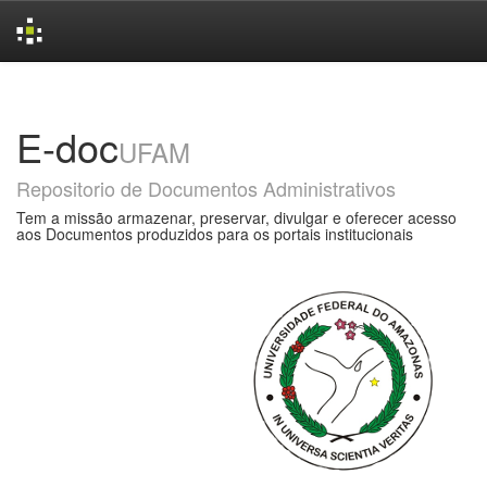
Skip
navigation
E-doc
UFAM
Repositorio de Documentos Administrativos
Tem a missão armazenar, preservar, divulgar e oferecer acesso
aos Documentos produzidos para os portais institucionais