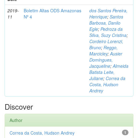
2019-
Boletim Altas ODS Amazonas
dos Santos Pereira,
11
Nº 4
Henrique
;
Santos
Barbosa, Danilo
Egle
;
Pedroza da
Silva, Suzy Cristina
;
Cordeiro Lorenzi,
Bruno
;
Reggo,
Marcicley
;
Ausier
Domingues,
Jacqueline
;
Almeida
Batista Leite,
Juliane
;
Correa da
Costa, Hudson
Andrey
Discover
Author
Correa da Costa, Hudson Andrey
1